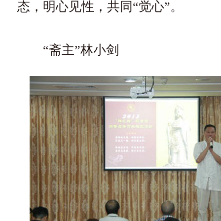
态，明心见性，共同“觉心”。
“斋主”林小剑