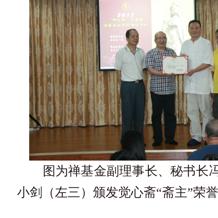
图为禅基金副理事长、秘书长冯
小剑（左三）颁发觉心斋“斋主”荣