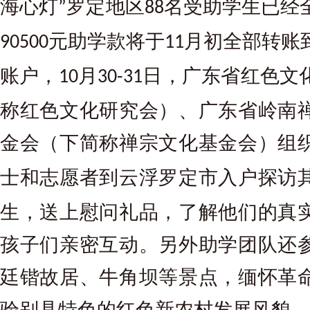
海心灯
罗定地区
名受助学生已经
”
88
元助学款将于
月初全部转账
90500
11
账户，
月
日，广东省红色文
10
30-31
称红色文化研究会）、广东省岭南
金会（下简称禅宗文化基金会）组
士和志愿者到云浮罗定市入户探访
生，送上慰问礼品，了解他们的真
孩子们亲密互动。另外助学团队还
廷锴故居、牛角坝等景点，缅怀革
验别具特色的红色新农村发展风貌。