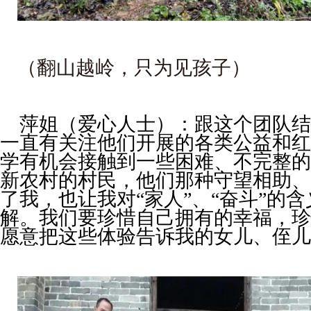
（翻山越岭，只为见孩子）
萍姐（爱心人士）：跟这个团队结
一直有关注他们开展的各类公益和红
学有机会接触到一些困难、不完整的
新农村的村民，他们那种守望相助、
了我，也让我对
“
家人
”
、
“
奋斗
”
的含
解。我们要珍惜自己拥有的幸福，珍
愿意把这些体验告诉我的女儿、侄儿