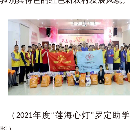
（
年度
莲海心灯
罗定助学
2021
“
”
照）